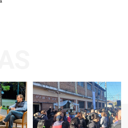
ba
AS