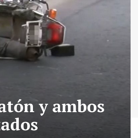
eatón y ambos
zados