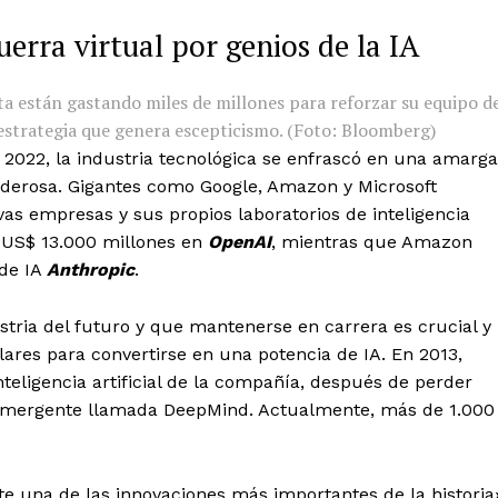
uerra virtual por genios de la IA
a están gastando miles de millones para reforzar su equipo d
na estrategia que genera escepticismo. (Foto: Bloomberg)
2022, la industria tecnológica se enfrascó en una amarga
oderosa. Gigantes como Google, Amazon y Microsoft
as empresas y sus propios laboratorios de inteligencia
de US$ 13.000 millones en
OpenAI
, mientras que Amazon
 de IA
Anthropic
.
dustria del futuro y que mantenerse en carrera es crucial y
lares para convertirse en una potencia de IA. En 2013,
teligencia artificial de la compañía, después de perder
 emergente llamada DeepMind. Actualmente, más de 1.000
e una de las innovaciones más importantes de la historia