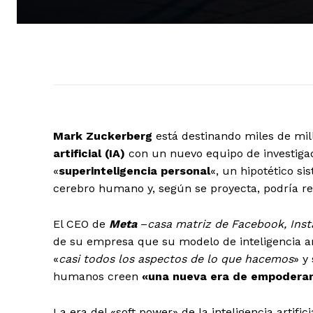
Mark Zuckerberg
está destinando miles de mil
artificial (IA)
con un nuevo equipo de investiga
«
superinteligencia personal
«, un hipotético si
cerebro humano y, según se proyecta, podría r
El CEO de
Meta
–
casa matriz de Facebook, In
de su empresa que su modelo de inteligencia a
«
casi todos los aspectos de lo que hacemos
» y
humanos creen
«una nueva era de empoderam
La era del «soft power» de la inteligencia artifici