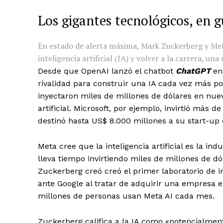
Los gigantes tecnológicos, en g
En estado de alerta máxima, Mark Zuckerberg y Met
inteligencia artificial (IA) y volver a la carrera, u
Desde que OpenAI lanzó el chatbot
ChatGPT
en 
rivalidad para construir una IA cada vez más p
inyectaron miles de millones de dólares en nuev
artificial. Microsoft, por ejemplo, invirtió más 
destinó hasta US$ 8.000 millones a su start-up
Meta cree que la inteligencia artificial es la in
lleva tiempo invirtiendo miles de millones de dó
Zuckerberg creó creó el primer laboratorio de in
ante Google al tratar de adquirir una empresa
millones de personas usan Meta AI cada mes.
Zuckerberg califica a la IA como «potencialment