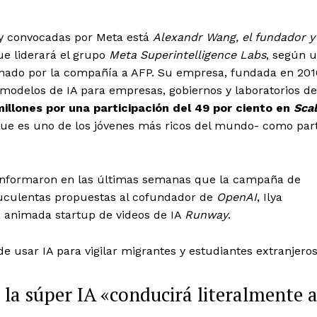
ley convocadas por Meta está
Alexandr Wang, el fundador y
ue liderará el grupo
Meta Superintelligence Labs
, según 
mado por la compañía a AFP. Su empresa, fundada en 201
 modelos de IA para empresas, gobiernos y laboratorios de
llones por una participación del 49 por ciento en
Sca
ue es uno de los jóvenes más ricos del mundo- como par
informaron en las últimas semanas que la campaña de
suculentas propuestas al cofundador de
OpenAI
, Ilya
la animada startup de videos de IA
Runway
.
e usar IA para vigilar migrantes y estudiantes extranjero
 la súper IA «conducirá literalmente a