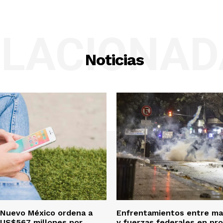
ELACIONAD
Noticias
 Nuevo México ordena a
Enfrentamientos entre ma
 US$567 millones por
y fuerzas federales en pr