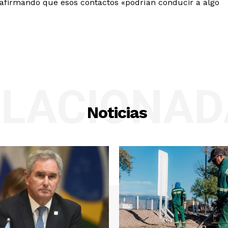
 afirmando que esos contactos «podrían conducir a algo
ELACIONAD
Noticias