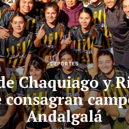
DEPORTES
de Chaquiago y R
e consagran camp
Andalgalá