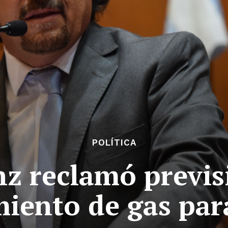
POLÍTICA
z reclamó previsi
iento de gas par