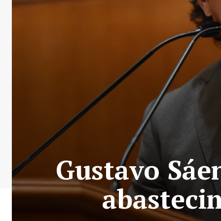
Gustavo Sáen
abastecim