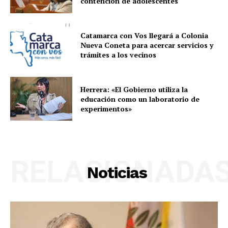
contención de adolescentes
Catamarca con Vos llegará a Colonia
Nueva Coneta para acercar servicios y
trámites a los vecinos
Herrera: «El Gobierno utiliza la
educación como un laboratorio de
experimentos»
RELACIONADA
Noticias