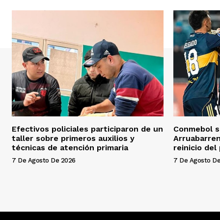
Efectivos policiales participaron de un
Conmebol sa
taller sobre primeros auxilios y
Arruabarren
técnicas de atención primaria
reinicio del
7 De Agosto De 2026
7 De Agosto D