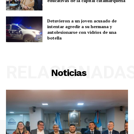
educativas de la capital catamarqueña
Detuvieron a un joven acusado de
intentar agredir a su hermana y
autolesionarse con vidrios de una
botella
RELACIONADA
Noticias