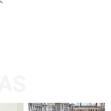
n,
AS