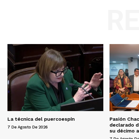
R
La técnica del puercoespín
Pasión Chac
declarado d
7 De Agosto De 2026
su décimo a
7 De Agosto D