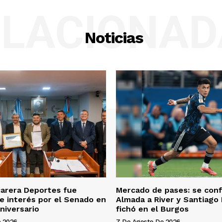
ELACIONAD
Noticias
arera Deportes fue
Mercado de pases: se conf
e interés por el Senado en
Almada a River y Santiago
niversario
fichó en el Burgos
e 2026
7 De Agosto De 2026