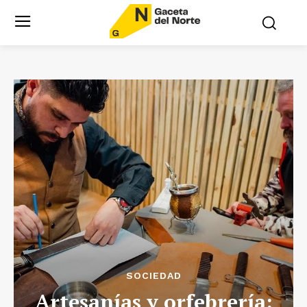
SOCIEDAD
Artesanías y orfebrería: