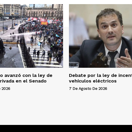
mo avanzó con la ley de
Debate por la ley de incen
rivada en el Senado
vehículos eléctricos
e 2026
7 De Agosto De 2026