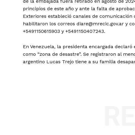
de la embajada fuera retirado en agosto de 2024
principios de este año y ante la falta de aprobaci
Exteriores estableció canales de comunicación d
habilitaron los correos
diare@mrecic.gov.ar
y
co
+5491150615903 y +5491150407243.
En Venezuela, la presidenta encargada declaró 
como “zona de desastre”. Se registraron al meno
argentino Lucas Trejo tiene a su familia desapare
R