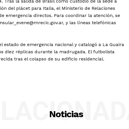
. Tras la salida de Brasil como custodio de la sede a
ón del plácet para Italia, el Ministerio de Relaciones
e emergencia directos. Para coordinar la atención, se
nsular_evene@mrecic.gov.ar
, y las líneas telefónicas
el estado de emergencia nacional y catalogó a La Guaira
s diez réplicas durante la madrugada. El futbolista
cida tras el colapso de su edificio residencial.
ELACIONAD
Noticias