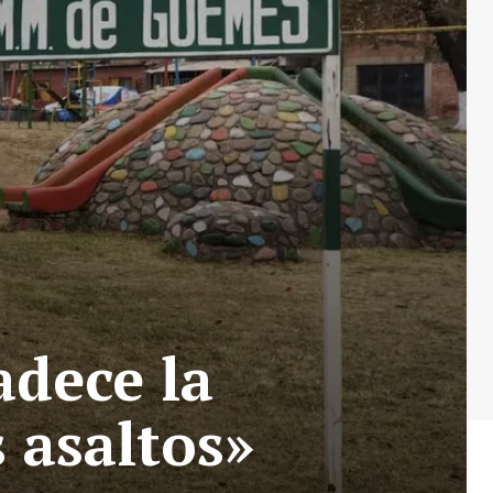
adece la
 asaltos»